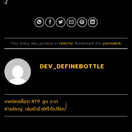
นี้
This entry was posted in
บทความ
. Bookmark the
permalink
.
DEV_DEFINEBOTTLE
เทคนิคสล็อต RTP สูง จาก
ค่ายใหญ่: เล่นยังไงให้ได้เปรียบ