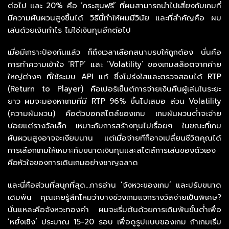
ต่อไป และ 20% คือ ‘กระสุนฟรี’ ที่ผมสามารถนำไปเสี่ยงกับเกมที่
มีความผันผวนสูงขึ้นได้ วิธีนี้ทำให้ผมมีวินัย และที่สำคัญคือ ผม
เล่นด้วยเงินกำไร ไม่ใช่เงินทุนอีกต่อไป
เมื่อมีเกราะป้องกันแล้ว ก็ถึงเวลาเลือกสนามรบให้ถูกต้อง นั่นคือ
การทำความเข้าใจ ‘RTP’ และ ‘Volatility’ ของเกมสล็อตจากค่าย
ใหญ่ต่างๆ ที่ใช้ระบบ API แท้ ซึ่งโปร่งใสและตรวจสอบได้ RTP
(Return to Player) คือเปอร์เซ็นต์การจ่ายเงินคืนผู้เล่นในระยะ
ยาว ผมจะมองหาเกมที่มี RTP 96% ขึ้นไปเสมอ ส่วน Volatility
(ความผันผวน) คือตัวบอกสไตล์ของเกม เกมผันผวนต่ำจะจ่าย
บ่อยแต่รางวัลเล็ก เหมาะกับการสร้างทุนไปเรื่อยๆ ในขณะที่เกม
ผันผวนสูงอาจจะเงียบนาน แต่เมื่อจ่ายทีก็อาจเปลี่ยนชีวิตคุณได้
การเลือกเกมให้เหมาะกับขนาดเงินทุนและสไตล์การเล่นของตัวเอง
คือหัวใจของการเดินเกมอย่างชาญฉลาด
และนี่คือส่วนที่สนุกที่สุด…การอ่าน ‘จังหวะของเกม’ และปรับขนาด
เดิมพัน คุณเคยรู้สึกไหมว่าบางช่วงเกมแจกรางวัลง่ายเป็นพิเศษ?
นั่นแหละคือจังหวะทองคำ ผมจะเริ่มต้นด้วยการเดิมพันขั้นต่ำเพื่อ
‘หยั่งเชิง’ ประมาณ 15-20 รอบ เพื่อดูรูปแบบของเกม ถ้าเกมเริ่ม