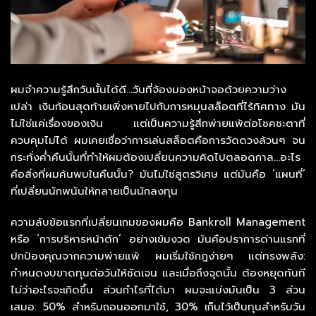
ผมจำความรู้สึกวันนั้นได้ดี…วันที่จ้องมองหน้าจอด้วยความว่าง
เปล่า เงินก้อนสุดท้ายเพิ่งหายไปกับการหมุนสล็อตที่ไร้ทิศทาง มัน
ไม่ใช่แค่เรื่องของเงิน แต่เป็นความรู้สึกพ่ายแพ้ต่อโชคชะตาที่
ควบคุมไม่ได้ ผมเคยเชื่อว่าการเล่นสล็อตคือการวัดดวงล้วนๆ จน
กระทั่งค่ำคืนนั้นที่ทำให้ผมต้องเปลี่ยนความคิดไปตลอดกาล…อะไร
คือสิ่งที่ผมค้นพบในคืนนั้น? มันไม่ใช่สูตรวิเศษ แต่มันคือ ‘แผนที่’
ที่เปลี่ยนนักพนันให้กลายเป็นนักลงทุน
ความลับข้อแรกที่เปลี่ยนเกมของผมคือ Bankroll Management
หรือ ‘การบริหารหน้าตัก’ อย่างเข้มงวด มันคือปราการด่านแรกที่
ปกป้องคุณจากความพ่ายแพ้ ผมเริ่มใช้กฎง่ายๆ แต่ทรงพลัง:
กำหนดงบขาดทุนต่อวันให้ชัดเจน และเมื่อถึงจุดนั้น ต้องหยุดทันที
ไม่ว่าอะไรจะเกิดขึ้น ส่วนกำไรที่ได้มา ผมจะแบ่งมันเป็น 3 ส่วน
เสมอ: 50% สำหรับถอนออกมาใช้, 30% เก็บไว้เป็นทุนสำหรับวัน