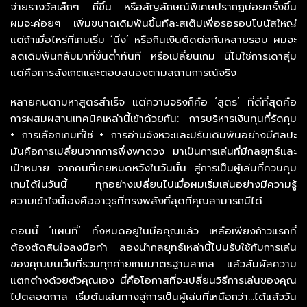
จ่ายรางวัลเล็กๆ ถี่ขึ้น หรือสัญลักษณ์พิเศษปรากฏบ่อยครั้งขึ้น
ผมจะค่อยๆ เพิ่มขนาดเดิมพันขึ้นทีละสเต็ปเพื่อรอรอบโบนัสใหญ่
แต่ถ้าเมื่อไหร่ที่เกมเริ่ม ‘นิ่ง’ หรือกินเงินติดต่อกันหลายรอบ ผมจะ
ลดเดิมพันกลับมาที่ขั้นต่ำทันที หรือเปลี่ยนเกม นี่ไม่ใช่การเดาสุ่ม
แต่คือการสังเกตและตอบสนองตามสถานการณ์จริง
หลายคนตามหาสูตรสำเร็จ แต่ความจริงก็คือ ‘สูตร’ ที่ดีที่สุดคือ
การผสมผสานเทคนิคเหล่านี้เข้าด้วยกัน: การบริหารเงินทุนที่รัดกุม
+ การเลือกเกมที่ใช่ + การอ่านจังหวะและปรับเดิมพันอย่างมีศิลปะ
มันคือการเปลี่ยนจากการพึ่งพาดวง มาเป็นการเล่นที่มีกลยุทธ์และ
เป้าหมาย จากคนที่เคยหมดหวังในวันนั้น สู่การเป็นผู้เล่นที่ควบคุม
เกมได้ในวันนี้ ทุกอย่างเปลี่ยนไปเมื่อผมเริ่มเล่นอย่างมีความรู้
ความเข้าใจนี้เองคืออาวุธที่ทรงพลังที่สุดที่คุณสามารถมีได้
ตอนนี้ ‘แผนที่’ ทั้งหมดอยู่ในมือคุณแล้ว เหลือเพียงก้าวแรกที่
ต้องตัดสินใจลงมือทำ ลองนำกลยุทธ์เหล่านี้ไปปรับใช้กับการเล่น
ของคุณบนเว็บที่รวมทุกค่ายเกมมาตรฐานสากล แล้วสัมผัสความ
แตกต่างด้วยตัวคุณเอง นี่คือโอกาสที่จะเปลี่ยนวิธีการเล่นของคุณ
ไปตลอดกาล เริ่มต้นเส้นทางสู่การเป็นผู้เล่นที่เหนือกว่า…ได้แล้ววัน