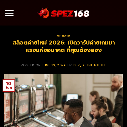
Skip
to
content
บทความ
สล็อตค่ายใหม่ 2026: เปิดวาร์ปค่ายเกมมา
แรงแห่งอนาคต ที่คุณต้องลอง
POSTED ON
JUNE 10, 2026
BY
DEV_DEFINEBOTTLE
10
Jun