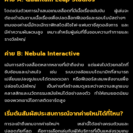
โดดเด่นด้วยการนำเสนอเกมสล็อตที่มีเนื้อเรื่องเข้มข้น ผู้เล่นจะ
ต้องดำเนินตามเนื้อเรื่องเพื่อปลดล็อกฟีเจอร์และรอบโบนัสต่างๆ
เกมของค่ายนี้มักจะมีกราฟิกสไตล์ไซไฟ-แฟนตาซีสุดอลังการ และ
มีค่าความผันผวนสูง เหมาะสำหรับผู้เล่นที่ชื่นชอบความท้าทายและ
รางวัลใหญ่
ค่าย B: Nebula Interactive
เน้นการสร้างสล็อตหลากหลายที่เข้าถึงง่าย แต่แฝงไปด้วยกลไกที่
ซับซ้อนและน่าสนใจ เช่น ระบบวงล้อแบบไดนามิกที่สามารถ
เปลี่ยนแปลงรูปแบบได้ตลอดเวลา หรือฟีเจอร์สะสมพลังงานเพื่อ
ปล่อยโบนัสใหญ่ เป็นค่ายที่สร้างสมดุลระหว่างความสนุกแบบ
คลาสสิกและนวัตกรรมสมัยใหม่ได้อย่างลงตัว ทำให้เกมยอดนิยม
ของพวกเขามีโอกาสติดชาร์ตสูง
เริ่มต้นสัมผัสประสบการณ์จากค่ายใหม่ได้ที่ไหน?
การจะเข้าถึงเกมจากค่ายใหม่ๆ เหล่านี้ได้อย่างครบถ้วนและ
ปลอดภัยที่สุด คือการเลือกเล่นกับผู้ให้บริการที่เป็นแหล่งรวมเกม