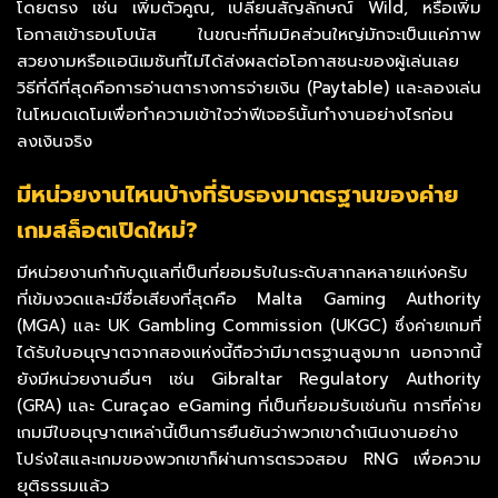
โดยตรง เช่น เพิ่มตัวคูณ, เปลี่ยนสัญลักษณ์ Wild, หรือเพิ่ม
โอกาสเข้ารอบโบนัส ในขณะที่กิมมิคส่วนใหญ่มักจะเป็นแค่ภาพ
สวยงามหรือแอนิเมชันที่ไม่ได้ส่งผลต่อโอกาสชนะของผู้เล่นเลย
วิธีที่ดีที่สุดคือการอ่านตารางการจ่ายเงิน (Paytable) และลองเล่น
ในโหมดเดโมเพื่อทำความเข้าใจว่าฟีเจอร์นั้นทำงานอย่างไรก่อน
ลงเงินจริง
มีหน่วยงานไหนบ้างที่รับรองมาตรฐานของค่าย
เกมสล็อตเปิดใหม่?
มีหน่วยงานกำกับดูแลที่เป็นที่ยอมรับในระดับสากลหลายแห่งครับ
ที่เข้มงวดและมีชื่อเสียงที่สุดคือ Malta Gaming Authority
(MGA) และ UK Gambling Commission (UKGC) ซึ่งค่ายเกมที่
ได้รับใบอนุญาตจากสองแห่งนี้ถือว่ามีมาตรฐานสูงมาก นอกจากนี้
ยังมีหน่วยงานอื่นๆ เช่น Gibraltar Regulatory Authority
(GRA) และ Curaçao eGaming ที่เป็นที่ยอมรับเช่นกัน การที่ค่าย
เกมมีใบอนุญาตเหล่านี้เป็นการยืนยันว่าพวกเขาดำเนินงานอย่าง
โปร่งใสและเกมของพวกเขาก็ผ่านการตรวจสอบ RNG เพื่อความ
ยุติธรรมแล้ว