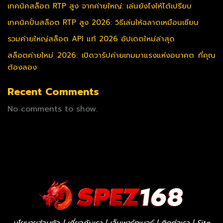
เทคนิคสล็อต RTP สูง จากค่ายใหญ่: เล่นยังไงให้ได้เปรียบ
เทคนิคปั่นสล็อต RTP สูง 2026: วิธีเล่นให้ฉลาดเหมือนเซียน
รวมค่ายใหญ่สล็อต API แท้ 2026 อัปเดตใหม่ล่าสุด
สล็อตค่ายใหม่ 2026: เปิดวาร์ปค่ายเกมมาแรงแห่งอนาคต ที่คุณ
ต้องลอง
Recent Comments
No comments to show.
นโยบายส่วนตัว
|
เกี่ยวกับเรา
|
เว็บพาร์ทเนอร์
|
ติดต่อเรา
|
Site