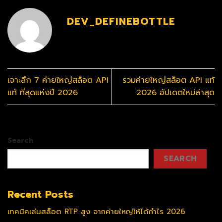
DEV_DEFINEBOTTLE
เจาะลึก 7 ค่ายใหญ่สล็อต API
รวมค่ายใหญ่สล็อต API แท้
แท้ ที่สุดแห่งปี 2026
2026 อัปเดตใหม่ล่าสุด
Search
SEARCH
Recent Posts
เทคนิคเล่นสล็อต RTP สูง จากค่ายใหญ่ให้ได้กำไร 2026