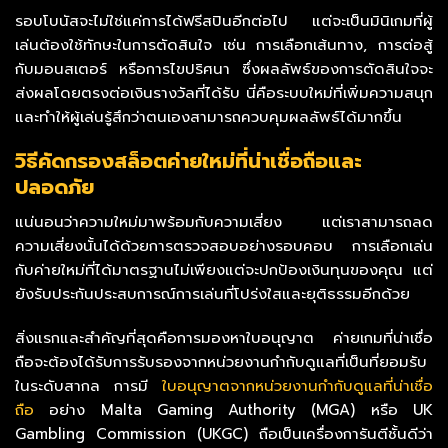
รอบโบนัสจะไม่ใช่แค่การได้ฟรีสปินอีกต่อไป แต่จะเป็นมินิเกมที่ผู้
เล่นต้องใช้ทักษะในการตัดสินใจ เช่น การเลือกเส้นทาง, การต่อสู้
กับมอนสเตอร์ หรือการไขปริศนา ซึ่งผลลัพธ์ของการตัดสินใจจะ
ส่งผลโดยตรงต่อเงินรางวัลที่ได้รับ นี่คือระบบใหม่ที่เพิ่มความสนุก
และทำให้ผู้เล่นรู้สึกว่าตนเองสามารถควบคุมผลลัพธ์ได้มากขึ้น
วิธีคัดกรองสล็อตค่ายใหม่ที่น่าเชื่อถือและ
ปลอดภัย
แน่นอนว่าความใหม่มาพร้อมกับความเสี่ยง แต่เราสามารถลด
ความเสี่ยงนั้นได้ด้วยการตรวจสอบอย่างรอบคอบ การเลือกเล่น
กับค่ายใหม่ที่ได้มาตรฐานไม่เพียงแต่จะปกป้องเงินทุนของคุณ แต่
ยังรับประกันประสบการณ์การเล่นที่โปร่งใสและยุติธรรมอีกด้วย
สิ่งแรกและสำคัญที่สุดคือการมองหาใบอนุญาต ค่ายเกมที่น่าเชื่อ
ถือจะต้องได้รับการรับรองจากหน่วยงานกำกับดูแลที่เป็นที่ยอมรับ
ในระดับสากล การมี
ใบอนุญาตจากหน่วยงานกำกับดูแลที่น่าเชื่อ
ถือ
อย่าง Malta Gaming Authority (MGA) หรือ UK
Gambling Commission (UKGC) ถือเป็นเครื่องการันตีชั้นดีว่า