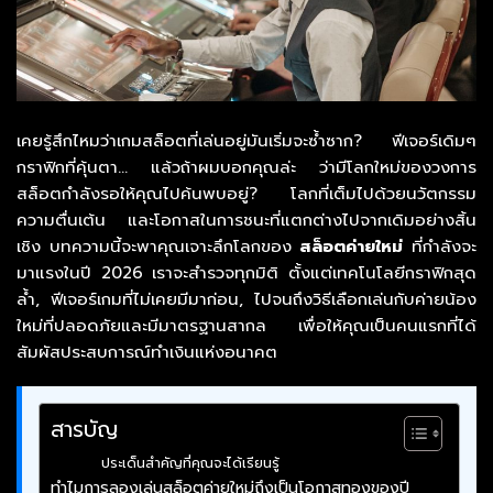
เคยรู้สึกไหมว่าเกมสล็อตที่เล่นอยู่มันเริ่มจะซ้ำซาก? ฟีเจอร์เดิมๆ
กราฟิกที่คุ้นตา… แล้วถ้าผมบอกคุณล่ะ ว่ามีโลกใหม่ของวงการ
สล็อตกำลังรอให้คุณไปค้นพบอยู่? โลกที่เต็มไปด้วยนวัตกรรม
ความตื่นเต้น และโอกาสในการชนะที่แตกต่างไปจากเดิมอย่างสิ้น
เชิง บทความนี้จะพาคุณเจาะลึกโลกของ
สล็อตค่ายใหม่
ที่กำลังจะ
มาแรงในปี 2026 เราจะสำรวจทุกมิติ ตั้งแต่เทคโนโลยีกราฟิกสุด
ล้ำ, ฟีเจอร์เกมที่ไม่เคยมีมาก่อน, ไปจนถึงวิธีเลือกเล่นกับค่ายน้อง
ใหม่ที่ปลอดภัยและมีมาตรฐานสากล เพื่อให้คุณเป็นคนแรกที่ได้
สัมผัสประสบการณ์ทำเงินแห่งอนาคต
สารบัญ
ประเด็นสำคัญที่คุณจะได้เรียนรู้
ทำไมการลองเล่นสล็อตค่ายใหม่ถึงเป็นโอกาสทองของปี